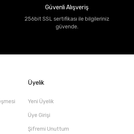
Güvenli Alışveriş
256bit SSL sertifikası ile bilgileriniz
güvende.
Üyelik
eşmesi
Yeni Üyelik
Üye Girişi
Şifremi Unuttum