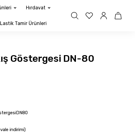
nleri
Hırdavat
Lastik Tamir Ürünleri
Akış Göstergesi DN-80
östergesiDN80
ale indirimi)