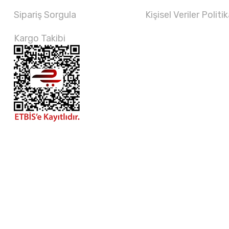
Sipariş Sorgula
Kişisel Veriler Politik
Kargo Takibi