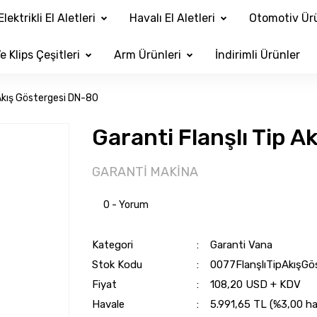
Elektrikli El Aletleri
Havalı El Aletleri
Otomotiv Ürü
e Klips Çeşitleri
Arm Ürünleri
İndirimli Ürünler
 Akış Göstergesi DN-80
Garanti Flanşlı Tip 
GARANTİ MAKİNA
0 - Yorum
Kategori
Garanti Vana
Stok Kodu
0077FlanşlıTipAkışG
Fiyat
108,20 USD + KDV
Havale
5.991,65 TL (%3,00 hav