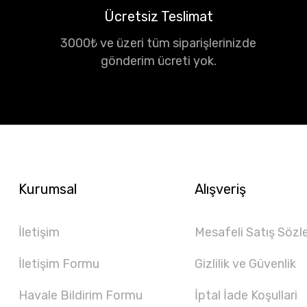
Ücretsiz Teslimat
3000₺ ve üzeri tüm siparişlerinizde
gönderim ücreti yok.
Kurumsal
Alışveriş
İletişim
Mesafeli Satış Sözl
İletişim Formu
Gizlilik ve Güvenlik
Havale Bildirim Formu
İptal İade Koşullari