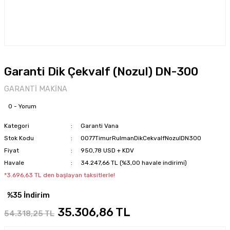
Garanti Dik Çekvalf (Nozul) DN-300
GARANTİ MAKİNA
0 - Yorum
Kategori
Garanti Vana
Stok Kodu
0077TimurRulmanDikCekvalfNozulDN300
Fiyat
950,78 USD + KDV
Havale
34.247,66 TL (%3,00 havale indirimi)
*3.696,63 TL den başlayan taksitlerle!
%35 İndirim
35.306,86 TL
54.318,25 TL