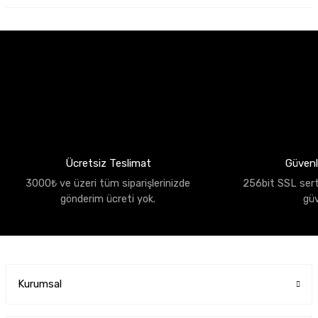
Ücretsiz Teslimat
Güvenli
3000₺ ve üzeri tüm siparişlerinizde
256bit SSL sertif
gönderim ücreti yok.
gü
Kurumsal