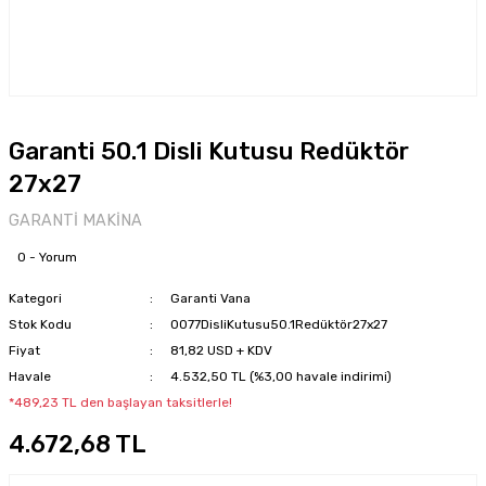
Garanti 50.1 Disli Kutusu Redüktör
27x27
GARANTİ MAKİNA
0 - Yorum
Kategori
Garanti Vana
Stok Kodu
0077DisliKutusu50.1Redüktör27x27
Fiyat
81,82 USD + KDV
Havale
4.532,50 TL (%3,00 havale indirimi)
*489,23 TL den başlayan taksitlerle!
4.672,68 TL