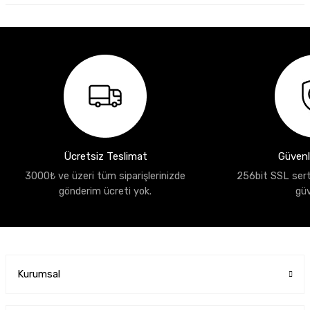
Ücretsiz Teslimat
Güvenli
3000₺ ve üzeri tüm siparişlerinizde
256bit SSL sertif
gönderim ücreti yok.
gü
Kurumsal