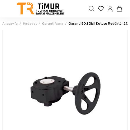
Anasayfa
Hırdavat
Garanti Vana
Garanti 50.1 Disli Kutusu Redüktör 27x