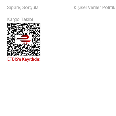
Sipariş Sorgula
Kişisel Veriler Politik
Kargo Takibi