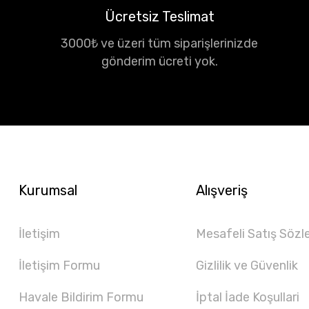
Ücretsiz Teslimat
3000₺ ve üzeri tüm siparişlerinizde
gönderim ücreti yok.
Kurumsal
Alışveriş
İletişim
Mesafeli Satış Sözl
İletişim Formu
Gizlilik ve Güvenlik
Havale Bildirim Formu
İptal İade Koşullari