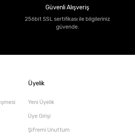
Güvenli Alışveriş
256bit SSL sertifikası ile bilgileriniz
güvende.
Üyelik
eşmesi
Yeni Üyelik
Üye Girişi
Şifremi Unuttum