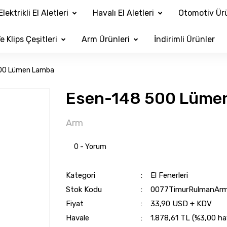
Elektrikli El Aletleri
Havalı El Aletleri
Otomotiv Ürü
e Klips Çeşitleri
Arm Ürünleri
İndirimli Ürünler
00 Lümen Lamba
Esen-148 500 Lüme
Arm
0 - Yorum
Kategori
El Fenerleri
Stok Kodu
0077TimurRulmanArm
Fiyat
33,90 USD + KDV
Havale
1.878,61 TL (%3,00 hav