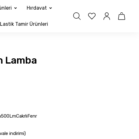
nleri
Hırdavat
Lastik Tamir Ürünleri
n Lamba
500LmCakrlıFenr
ale indirimi)