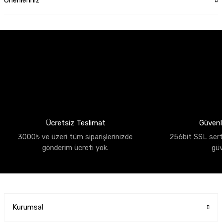
Önerileriniz
Ücretsiz Teslimat
Güvenli
3000₺ ve üzeri tüm siparişlerinizde
256bit SSL sertif
gönderim ücreti yok.
gü
Kurumsal