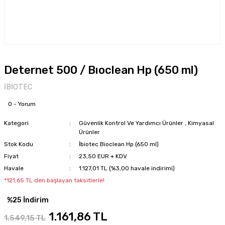
Deternet 500 / Bıoclean Hp (650 ml)
İBİOTEC
0 - Yorum
Kategori
Güvenlik Kontrol Ve Yardımcı Ürünler
,
Kimyasal
Ürünler
Stok Kodu
İbiotec Bioclean Hp (650 ml)
Fiyat
23,50 EUR + KDV
Havale
1.127,01 TL (%3,00 havale indirimi)
*121,65 TL den başlayan taksitlerle!
%25 İndirim
1.161,86 TL
1.549,15 TL