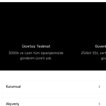
Ücretsiz Teslimat
Güvenli
3000₺ ve üzeri tüm siparişlerinizde
256bit SSL sertif
gönderim ücreti yok.
gü
Kurumsal
Alışveriş