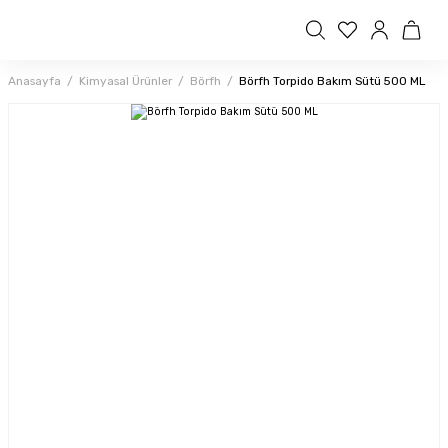
Anasayfa
Kimyasal Ürünler
Börfh
Börfh Torpido Bakım Sütü 500 ML