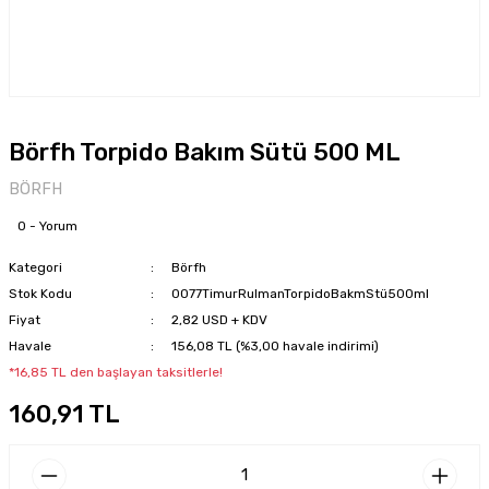
Börfh Torpido Bakım Sütü 500 ML
BÖRFH
0 - Yorum
Kategori
Börfh
Stok Kodu
0077TimurRulmanTorpidoBakmStü500ml
Fiyat
2,82 USD + KDV
Havale
156,08 TL (%3,00 havale indirimi)
*16,85 TL den başlayan taksitlerle!
160,91 TL