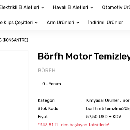
Elektrikli El Aletleri
Havalı El Aletleri
Otomotiv Ürü
e Klips Çeşitleri
Arm Ürünleri
İndirimli Ürünler
KG (KONSANTRE)
Börfh Motor Temizle
BÖRFH
0 - Yorum
Kategori
Kimyasal Ürünler
,
Bör
Stok Kodu
börfhmtrtemzlme20k
Fiyat
57,50 USD + KDV
*343,81 TL den başlayan taksitlerle!