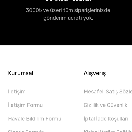
3000₺ ve üzeri tüm siparişlerinizde
gönderim ücreti yok.
Kurumsal
Alışveriş
İletişim
Mesafeli Satış Sözl
İletişim Formu
Gizlilik ve Güvenlik
Havale Bildirim Formu
İptal İade Koşullari