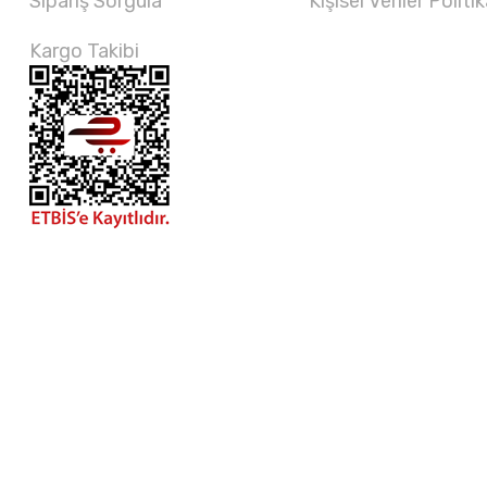
Sipariş Sorgula
Kişisel Veriler Politik
Kargo Takibi