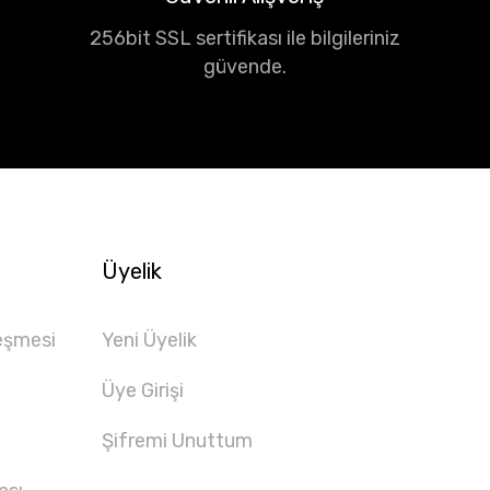
256bit SSL sertifikası ile bilgileriniz
güvende.
Üyelik
eşmesi
Yeni Üyelik
Üye Girişi
Şifremi Unuttum