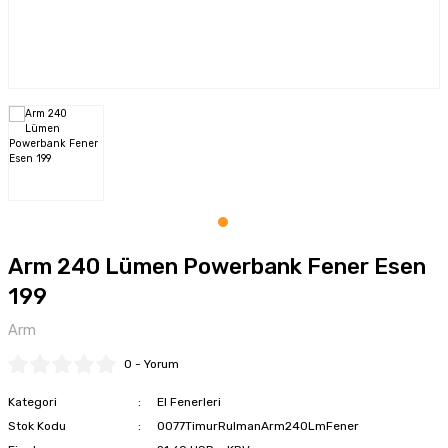
tkaplar
Montaj Pastaları
Şartlandırıcılar
Somun Sökme
Özel Yağlama Uygulamarı
Sosis - Silikon - Gres - Perçin Mak.
Tork Kolları
Yüksek Performans Gresleri
Tel Fırça-Eğeler-Punta Çürütme
Testere - Cam Fitil Kesme - Yazı Yazma
Tork Anahtarları
Arm 240 Lümen Powerbank Fener Esen
Zımba - Kaporta Çektirme - Vakum
199
Zımparalar
Arm
0 - Yorum
Kategori
El Fenerleri
Stok Kodu
0077TimurRulmanArm240LmFener