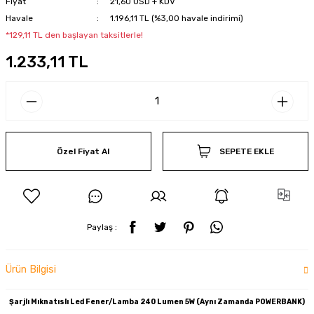
Fiyat
21,60 USD + KDV
Havale
1.196,11 TL (%3,00 havale indirimi)
*129,11 TL den başlayan taksitlerle!
1.233,11 TL
Özel Fiyat Al
SEPETE EKLE
Paylaş :
Ürün Bilgisi
Şarjlı Mıknatıslı Led Fener/Lamba 240 Lumen 5W (Aynı Zamanda POWERBANK)