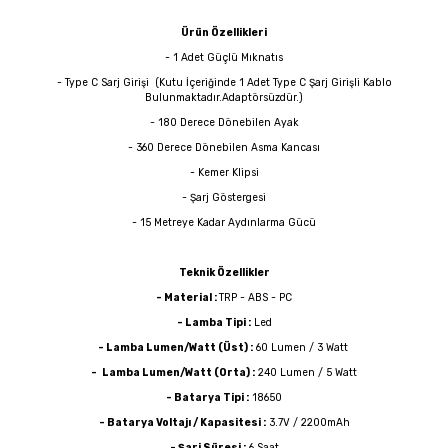
Ürün Özellikleri
- 1 Adet Güçlü Mıknatıs
- Type C Sarj Girişi (Kutu İçeriğinde 1 Adet Type C Şarj Girişli Kablo
Bulunmaktadır.Adaptörsüzdür.)
- 180 Derece Dönebilen Ayak
- 360 Derece Dönebilen Asma Kancası
- Kemer Klipsi
- Şarj Göstergesi
- 15 Metreye Kadar Aydınlarma Gücü
Teknik Özellikler
- Material :
TRP - ABS - PC
- Lamba Tipi :
Led
- Lamba Lumen/Watt (Üst) :
60 Lumen / 3 Watt
-
Lamba Lumen/Watt (Orta) :
240 Lumen / 5 Watt
- Batarya Tipi :
18650
- Batarya Voltajı / Kapasitesi :
3.7V / 2200mAh
- Şarj Süresi :
6 Saat