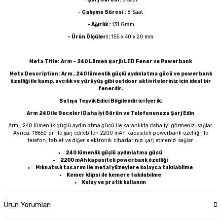
- Çalışma Süresi :
8 Saat
- Ağırlık :
131 Gram
- Ürün Ölçüleri :
155 x 40 x 20 mm
Meta Title:
Arm - 240 Lümen Şarjlı LED Fener ve Powerbank
Meta Description:
Arm , 240 lümenlik güçlü aydınlatma gücü ve powerbank
özelliği ile kamp, avcılık ve yürüyüş gibi outdoor aktiviteleriniz için ideal bir
fenerdir.
Satışa Teşvik Edici Bilgilendirici İçerik:
Arm 240 ile Geceleri Daha İyi Görün ve Telefonunuzu Şarj Edin
Arm , 240 lümenlik güçlü aydınlatma gücü ile karanlıkta daha iyi görmenizi sağlar.
Ayrıca, 18650 pil ile şarj edilebilen 2200 mAh kapasiteli powerbank özelliği ile
telefon, tablet ve diğer elektronik cihazlarınızı şarj etmenizi sağlar.
240 lümenlik güçlü aydınlatma gücü
2200 mAh kapasiteli powerbank özelliği
Mıknatıslı tasarım ile metal yüzeylere kolayca takılabilme
Kemer klipsi ile kemere takılabilme
Kolay ve pratik kullanım
Ürün Yorumları