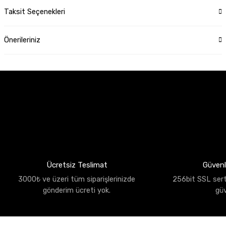
Taksit Seçenekleri
Önerileriniz
Ücretsiz Teslimat
Güvenli
3000₺ ve üzeri tüm siparişlerinizde
256bit SSL sertif
gönderim ücreti yok.
gü