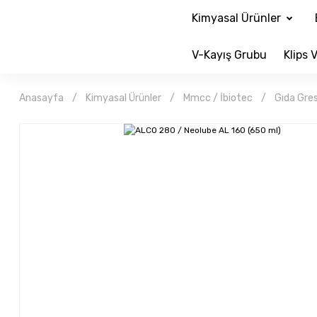
Kimyasal Ürünler
V-Kayış Grubu
Klips V
Anasayfa
Kimyasal Ürünler
Mmcc / İbiotec
Gıda Gres