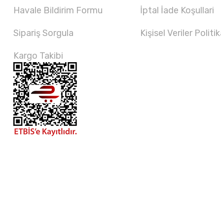
Havale Bildirim Formu
İptal İade Koşullari
Sipariş Sorgula
Kişisel Veriler Politik
Kargo Takibi