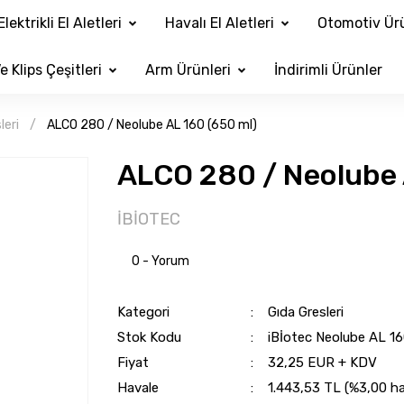
Elektrikli El Aletleri
Havalı El Aletleri
Otomotiv Ürü
e Klips Çeşitleri
Arm Ürünleri
İndirimli Ürünler
leri
ALCO 280 / Neolube AL 160 (650 ml)
ALCO 280 / Neolube 
İBİOTEC
0 - Yorum
Kategori
Gıda Gresleri
Stok Kodu
iBİotec Neolube AL 16
Fiyat
32,25 EUR + KDV
Havale
1.443,53 TL (%3,00 hav