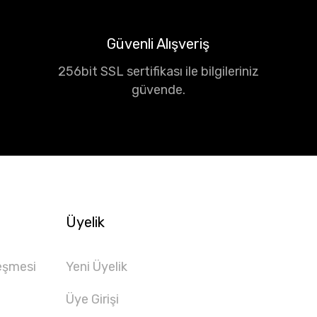
Güvenli Alışveriş
256bit SSL sertifikası ile bilgileriniz
güvende.
Üyelik
eşmesi
Yeni Üyelik
Üye Girişi