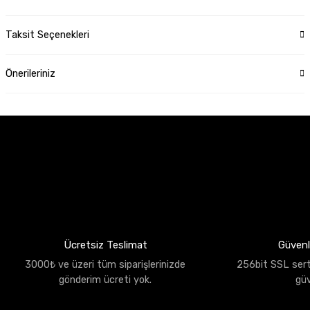
Taksit Seçenekleri
Önerileriniz
Ücretsiz Teslimat
Güvenli
3000₺ ve üzeri tüm siparişlerinizde
256bit SSL sertif
gönderim ücreti yok.
gü