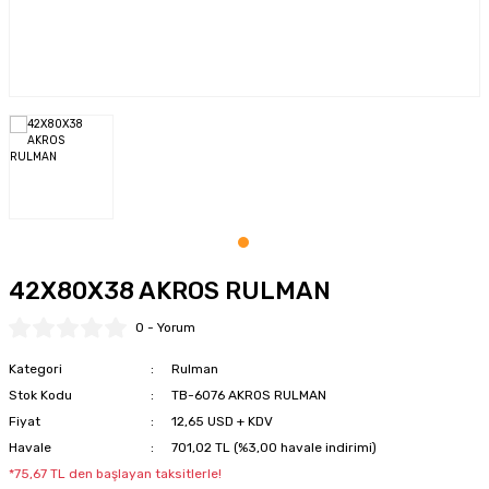
tkaplar
Montaj Pastaları
Şartlandırıcılar
Somun Sökme
Özel Yağlama Uygulamarı
Sosis - Silikon - Gres - Perçin Mak.
Tork Kolları
Yüksek Performans Gresleri
Tel Fırça-Eğeler-Punta Çürütme
Testere - Cam Fitil Kesme - Yazı Yazma
Tork Anahtarları
42X80X38 AKROS RULMAN
Zımba - Kaporta Çektirme - Vakum
0 - Yorum
Zımparalar
Kategori
Rulman
Stok Kodu
TB-6076 AKROS RULMAN
Fiyat
12,65 USD + KDV
Havale
701,02 TL (%3,00 havale indirimi)
*75,67 TL den başlayan taksitlerle!