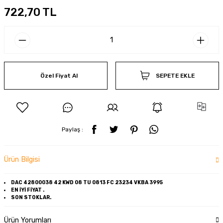
722,70 TL
Özel Fiyat Al
SEPETE EKLE
Paylaş :
Ürün Bilgisi
DAC 42800038 42 KWD 08 TU 0813 FC 23234 VKBA 3995
EN İYİ FİYAT .
SON STOKLAR.
Ürün Yorumları