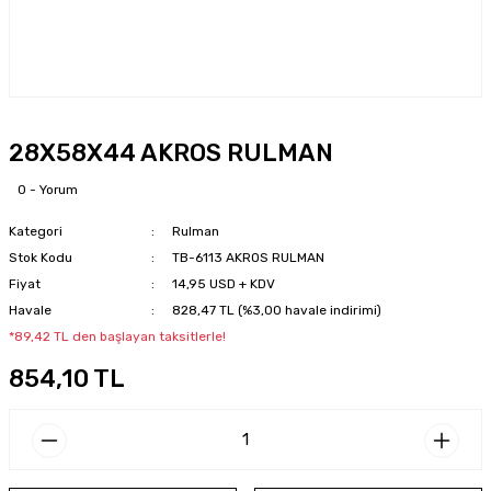
28X58X44 AKROS RULMAN
0 - Yorum
Kategori
Rulman
Stok Kodu
TB-6113 AKROS RULMAN
Fiyat
14,95 USD + KDV
Havale
828,47 TL (%3,00 havale indirimi)
*89,42 TL den başlayan taksitlerle!
854,10 TL