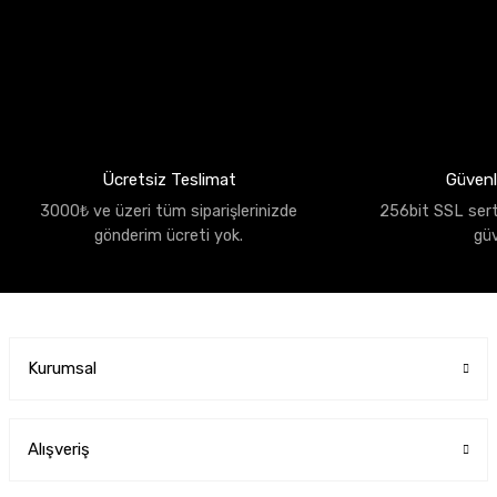
Ücretsiz Teslimat
Güvenli
3000₺ ve üzeri tüm siparişlerinizde
256bit SSL sertif
gönderim ücreti yok.
gü
Kurumsal
Alışveriş