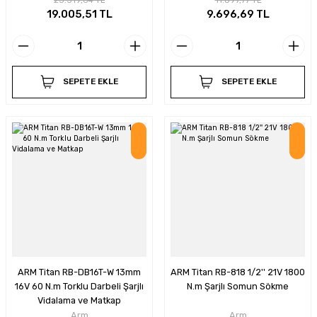
19.005,51 TL
9.696,69 TL
SEPETE EKLE
SEPETE EKLE
İndirim
İndirim
ARM Titan RB-DB16T-W 13mm
ARM Titan RB-818 1/2'' 21V 1800
16V 60 N.m Torklu Darbeli Şarjlı
N.m Şarjlı Somun Sökme
Vidalama ve Matkap
Arm
Arm