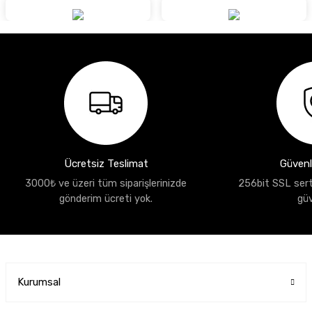
Ücretsiz Teslimat
Güvenli
3000₺ ve üzeri tüm siparişlerinizde
256bit SSL sertif
gönderim ücreti yok.
gü
Kurumsal