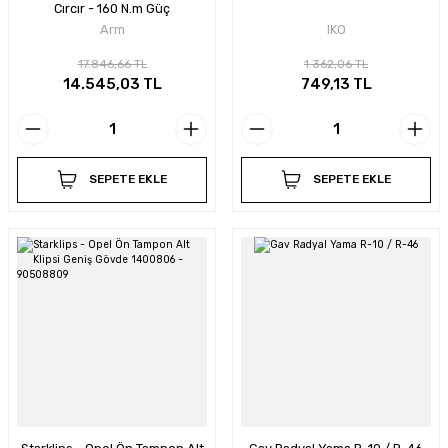
Cırcır - 160 N.m Güç
Arm
IKO
17.846,66 TL
1.362,06 TL
14.545,03 TL
749,13 TL
SEPETE EKLE
SEPETE EKLE
Starklips - Opel Ön Tampon Alt
Gav Radyal Yama R-10 / R-46