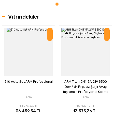
Vitrindekiler
İndirim
İndirim
3'lü Auto Set ARM Professional
ARM Titan JM115A 21V 8500
Dev / dk Fırçasız Şarjlı Avuç
Taşlama – Profesyonel Kesme
ve Taşlama
Arm
Arm
44.735,63 TL
16.656,89 TL
36.459,54 TL
13.575,36 TL