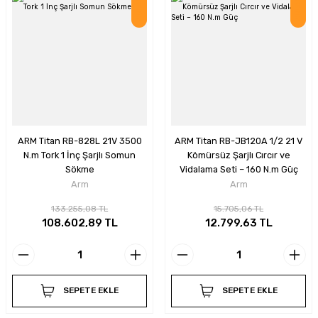
İndirim
İndirim
ARM Titan RB-828L 21V 3500
ARM Titan RB-JB120A 1/2 21 V
N.m Tork 1 İnç Şarjlı Somun
Kömürsüz Şarjlı Cırcır ve
Sökme
Vidalama Seti – 160 N.m Güç
Arm
Arm
133.255,08 TL
15.705,06 TL
108.602,89 TL
12.799,63 TL
SEPETE EKLE
SEPETE EKLE