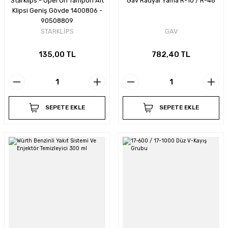
Klipsi Geniş Gövde 1400806 -
90508809
STARKLİPS
GAV
135,00 TL
782,40 TL
SEPETE EKLE
SEPETE EKLE