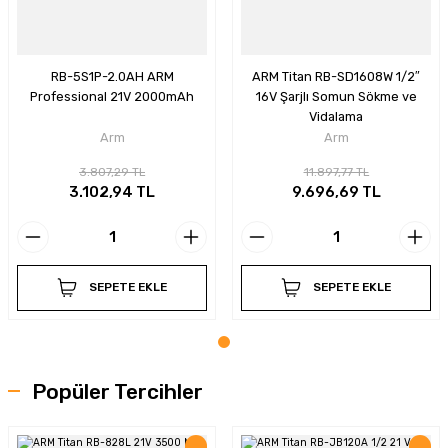
tkaplar
Montaj Pastaları
Şartlandırıcılar
Somun Sökme
Özel Yağlama Uygulamarı
Sosis - Silikon - Gres - Perçin Mak.
Tork Kolları
RB-5S1P-2.0AH ARM
ARM Titan RB-SD1608W 1/2″
Professional 21V 2000mAh
16V Şarjlı Somun Sökme ve
Vidalama
Yüksek Performans Gresleri
Tel Fırça-Eğeler-Punta Çürütme
Arm
Arm
Testere - Cam Fitil Kesme - Yazı Yazma
3.807,29 TL
11.897,77 TL
3.102,94 TL
9.696,69 TL
Tork Anahtarları
Zımba - Kaporta Çektirme - Vakum
SEPETE EKLE
SEPETE EKLE
Zımparalar
Popüler Tercihler