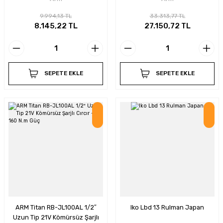
9.994,13 TL
33.313,77 TL
8.145,22 TL
27.150,72 TL
SEPETE EKLE
SEPETE EKLE
İndirim
İndirim
ARM Titan RB-JL100AL 1/2″
Iko Lbd 13 Rulman Japan
Uzun Tip 21V Kömürsüz Şarjlı