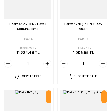
Osaka 51212-C 1/2 Havalı
Parfix 3770 (56 Gr) Yüzey
Somun Sökme
Astarı
OSAKA
PARFİX
16.561,70 TL
1.342,07 TL
11.924,43 TL
1.006,55 TL
SEPETE EKLE
SEPETE EKLE
İndirim
İndirim